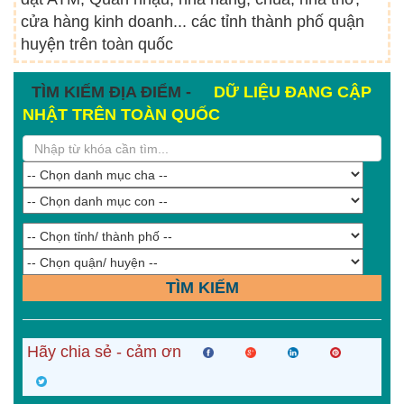
cửa hàng kinh doanh... các tỉnh thành phố quận
huyện trên toàn quốc
TÌM KIẾM ĐỊA ĐIỂM -
DỮ LIỆU ĐANG CẬP
NHẬT TRÊN TOÀN QUỐC
TÌM KIẾM
Hãy chia sẻ - cảm ơn