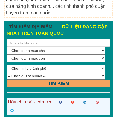
cửa hàng kinh doanh... các tỉnh thành phố quận
huyện trên toàn quốc
TÌM KIẾM ĐỊA ĐIỂM -
DỮ LIỆU ĐANG CẬP
NHẬT TRÊN TOÀN QUỐC
TÌM KIẾM
Hãy chia sẻ - cảm ơn