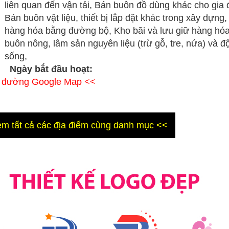
liên quan đến vận tải, Bán buôn đồ dùng khác cho gia 
Bán buôn vật liệu, thiết bị lắp đặt khác trong xây dựng,
hàng hóa bằng đường bộ, Kho bãi và lưu giữ hàng hó
buôn nông, lâm sản nguyên liệu (trừ gỗ, tre, nứa) và đ
sống,
Ngày bắt đầu hoạt:
ỉ đường Google Map <<
m tất cả các địa điểm cùng danh mục <<