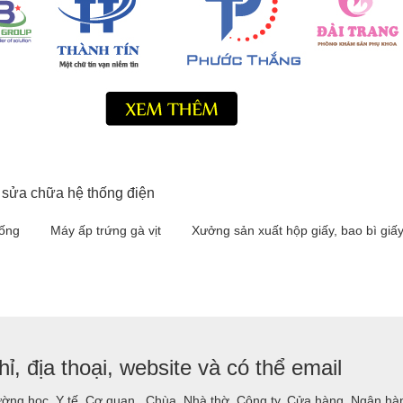
 sửa chữa hệ thống điện
iống
Máy ấp trứng gà vịt
Xưởng sản xuất hộp giấy, bao bì giấ
ỉ, địa thoại, website và có thể email
ờng học, Y tế, Cơ quan , Chùa, Nhà thờ, Công ty, Cửa hàng, Ngân hàng,