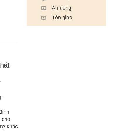
Ăn uống
Tôn giáo
hát
T
 -
đình
p cho
trợ khác