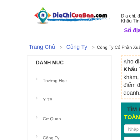
Địa chỉ,
Khẩu Tín
Sổ địa
Trang Chủ
Công Ty
Công Ty Cổ Phần Xuấ
Kho đị
DANH MỤC
Khẩu 
khám, 
Trường Học
điểm đ
doanh.
Y Tế
TÌM 
TOÀN
Cơ Quan
Công Ty