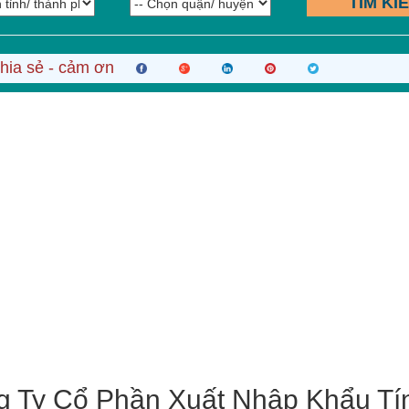
TÌM KI
hia sẻ - cảm ơn
 Ty Cổ Phần Xuất Nhập Khẩu Tí