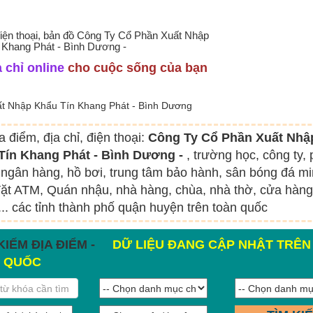
 điện thoại, bản đồ Công Ty Cổ Phần Xuất Nhập
 Khang Phát - Bình Dương -
 chỉ online
cho cuộc sống của bạn
t Nhập Khẩu Tín Khang Phát - Bình Dương
a điểm, địa chỉ, điện thoại:
Công Ty Cổ Phần Xuất Nhậ
Tín Khang Phát - Bình Dương -
, trường học, công ty,
ngân hàng, hồ bơi, trung tâm bảo hành, sân bóng đá mi
ặt ATM, Quán nhậu, nhà hàng, chùa, nhà thờ, cửa hàng
.. các tỉnh thành phố quận huyện trên toàn quốc
KIẾM ĐỊA ĐIỂM -
DỮ LIỆU ĐANG CẬP NHẬT TRÊN
 QUỐC