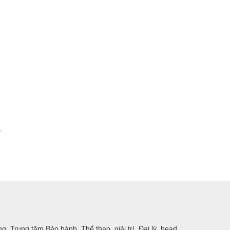
y
 Trung tâm Bảo hành, Thể thao, giải trí, Đại lý, head,