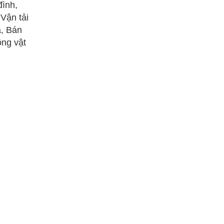
đình,
 Vận tải
a, Bán
ộng vật