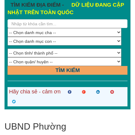
TÌM KIẾM ĐỊA ĐIỂM -
DỮ LIỆU ĐANG CẬP
NHẬT TRÊN TOÀN QUỐC
TÌM KIẾM
Hãy chia sẻ - cảm ơn
UBND Phường