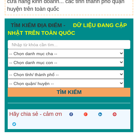
cửa hàng kinh doanh... các tỉnh thành phố quận
huyện trên toàn quốc
TÌM KIẾM ĐỊA ĐIỂM -
DỮ LIỆU ĐANG CẬP
NHẬT TRÊN TOÀN QUỐC
TÌM KIẾM
Hãy chia sẻ - cảm ơn