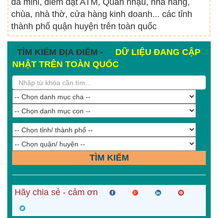
đá mini, điểm đặt ATM, Quán nhậu, nhà hàng,
chùa, nhà thờ, cửa hàng kinh doanh... các tỉnh
thành phố quận huyện trên toàn quốc
TÌM KIẾM ĐỊA ĐIỂM -
DỮ LIỆU ĐANG CẬP
NHẬT TRÊN TOÀN QUỐC
TÌM KIẾM
Hãy chia sẻ - cảm ơn