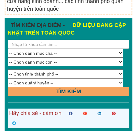
cửa hàng kinh doanh... các tỉnh thành phố quận
huyện trên toàn quốc
TÌM KIẾM ĐỊA ĐIỂM -
DỮ LIỆU ĐANG CẬP
NHẬT TRÊN TOÀN QUỐC
TÌM KIẾM
Hãy chia sẻ - cảm ơn