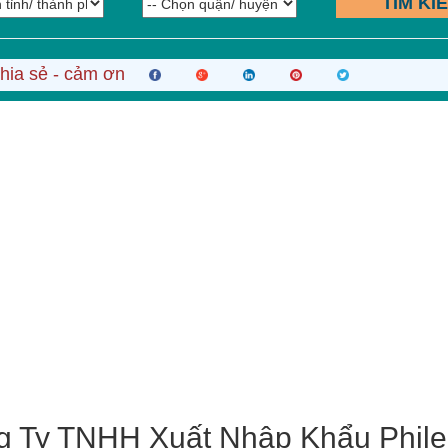
TÌM KI
hia sẻ - cảm ơn
g Ty TNHH Xuất Nhập Khẩu Phil