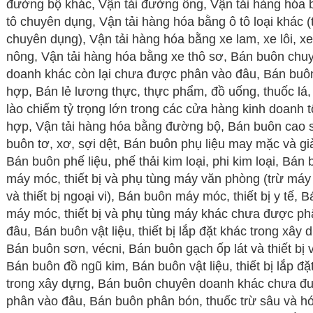
đường bộ khác, Vận tải đường ống, Vận tải hàng hóa 
tô chuyên dụng, Vận tải hàng hóa bằng ô tô loại khác (t
chuyên dụng), Vận tải hàng hóa bằng xe lam, xe lôi, x
nông, Vận tải hàng hóa bằng xe thô sơ, Bán buôn chu
doanh khác còn lại chưa được phân vào đâu, Bán buô
hợp, Bán lẻ lương thực, thực phẩm, đồ uống, thuốc lá,
lào chiếm tỷ trọng lớn trong các cửa hàng kinh doanh 
hợp, Vận tải hàng hóa bằng đường bộ, Bán buôn cao 
buôn tơ, xơ, sợi dệt, Bán buôn phụ liệu may mặc và gi
Bán buôn phế liệu, phế thải kim loại, phi kim loại, Bán
máy móc, thiết bị và phụ tùng máy văn phòng (trừ máy 
và thiết bị ngoại vi), Bán buôn máy móc, thiết bị y tế, 
máy móc, thiết bị và phụ tùng máy khác chưa được ph
đâu, Bán buôn vật liệu, thiết bị lắp đặt khác trong xây 
Bán buôn sơn, vécni, Bán buôn gạch ốp lát và thiết bị v
Bán buôn đồ ngũ kim, Bán buôn vật liệu, thiết bị lắp đặ
trong xây dựng, Bán buôn chuyên doanh khác chưa đ
phân vào đâu, Bán buôn phân bón, thuốc trừ sâu và h