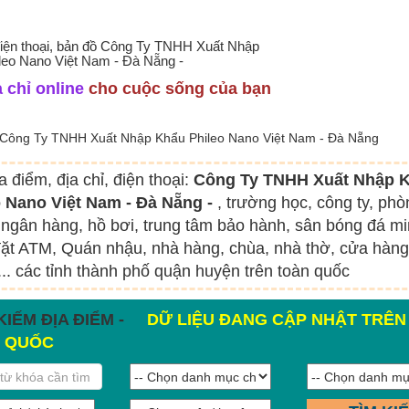
 điện thoại, bản đồ Công Ty TNHH Xuất Nhập
leo Nano Việt Nam - Đà Nẵng -
 chỉ online
cho cuộc sống của bạn
Công Ty TNHH Xuất Nhập Khẩu Phileo Nano Việt Nam - Đà Nẵng
a điểm, địa chỉ, điện thoại:
Công Ty TNHH Xuất Nhập 
o Nano Việt Nam - Đà Nẵng -
, trường học, công ty, phò
ngân hàng, hồ bơi, trung tâm bảo hành, sân bóng đá mi
ặt ATM, Quán nhậu, nhà hàng, chùa, nhà thờ, cửa hàng
.. các tỉnh thành phố quận huyện trên toàn quốc
KIẾM ĐỊA ĐIỂM -
DỮ LIỆU ĐANG CẬP NHẬT TRÊN
 QUỐC