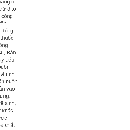
bằng ô
rừ ô tô
e công
yên
n tổng
 thuốc
tổng
su, Bán
ày dép,
 buôn
vi tính
Bán buôn
ân vào
dựng,
ệ sinh,
t khác
ược
óa chất