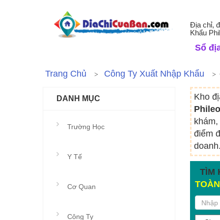
Địa chỉ,
Khẩu Phi
Sổ địa
Trang Chủ
Công Ty Xuất Nhập Khẩu
Kho đị
DANH MỤC
Phile
khám, 
Trường Học
điểm đ
doanh.
Y Tế
TÌM 
TOÀN
Cơ Quan
Công Ty