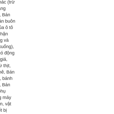
ác (trừ
ạng
, Bán
Bán buôn
ủa ô tô
phận
ng và
xuống),
 có động
giá,
 thịt,
hê, Bán
, bánh
, Bán
phụ
ng máy
n, vật
t bị