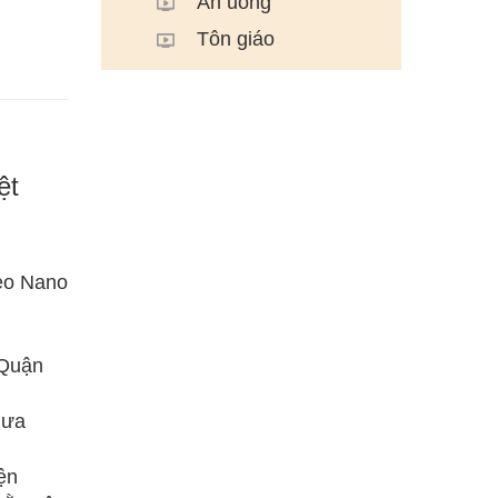
Ăn uống
Tôn giáo
ệt
eo Nano
 Quận
hưa
ện