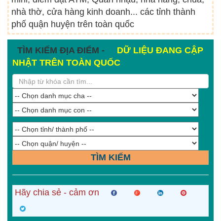
nhà thờ, cửa hàng kinh doanh... các tỉnh thành
phố quận huyện trên toàn quốc
TÌM KIẾM ĐỊA ĐIỂM -
DỮ LIỆU ĐANG CẬP
NHẬT TRÊN TOÀN QUỐC
TÌM KIẾM
Hãy chia sẻ - cảm ơn